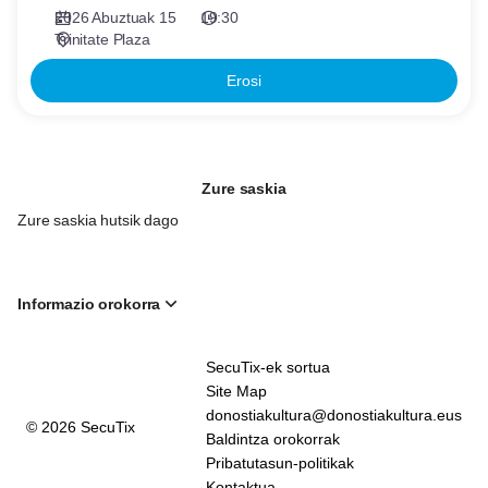
2026 Abuztuak 15
19:30
Trinitate Plaza
Erosi
Zure saskia
Zure saskia hutsik dago
Informazio orokorra
Page
SecuTix-ek sortua
footer
Site Map
donostiakultura@donostiakultura.eus
© 2026 SecuTix
Baldintza orokorrak
Pribatutasun-politikak
Kontaktua