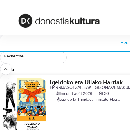
Calendrier
des
événements
-
Donostia
Kultura
EPE
Évé
Recherche
Otros
Igeldoko
Igeldoko eta Uliako Harriak
HARRIJASOTZAILEAK - GIZONAK/EMAKU
eta
samedi 8 août 2026
18:30
Uliako
Plaza de la Trinidad
Trinitate Plaza
Harriak